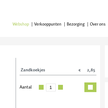
Webshop
Verkooppunten
Bezorging
Over ons
Zandkoekjes
2,85
op
oppunten
Aantal
ing