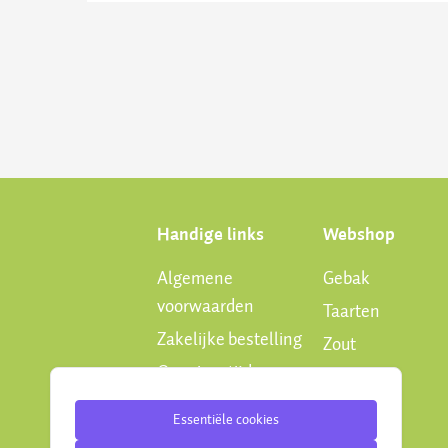
Handige links
Webshop
Algemene
Gebak
voorwaarden
Taarten
Zakelijke bestelling
Zout
Openingstijden
Zoet
Privacy Policy
Hartig
Essentiële cookies
Chocolade