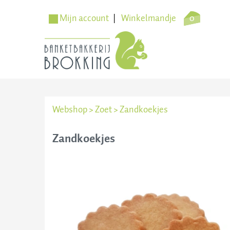
Mijn account
Winkelmandje
0
Webshop
>
Zoet
>
Zandkoekjes
Zandkoekjes
Websh
Verko
Bezorg