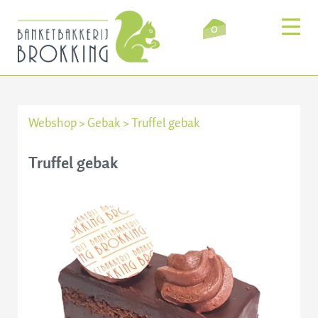
0
Webshop
>
Gebak
>
Truffel gebak
Inloggen
Winkelmandje
Truffel gebak
Webshop
Verkooppunten
Bezorging
Over ons