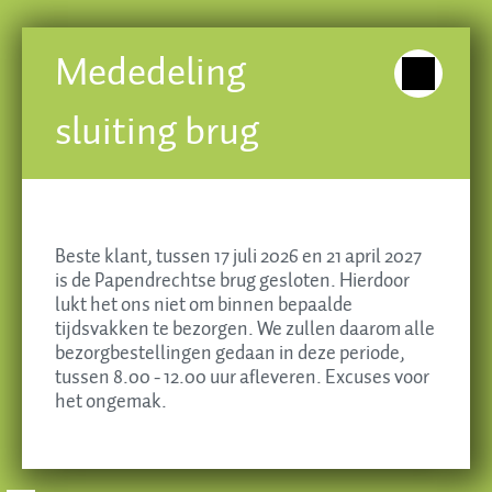
Banketbakkerij Brokking
Mededeling
Krispijnseweg 49, 3314 KA Dordrecht
sluiting brug
Tel. 078 - 613 55 35
E-mail
info@brokkingbanket.nl
Beste klant, tussen 17 juli 2026 en 21 april 2027
is de Papendrechtse brug gesloten. Hierdoor
lukt het ons niet om binnen bepaalde
tijdsvakken te bezorgen. We zullen daarom alle
Essentiële cookies
bezorgbestellingen gedaan in deze periode,
tussen 8.00 - 12.00 uur afleveren. Excuses voor
Alles accepteren
het ongemak.
Aanpassen