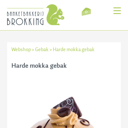
0
Webshop
>
Gebak
>
Harde mokka gebak
Inloggen
Winkelmandje
Harde mokka gebak
Webshop
Verkooppunten
Bezorging
Over ons