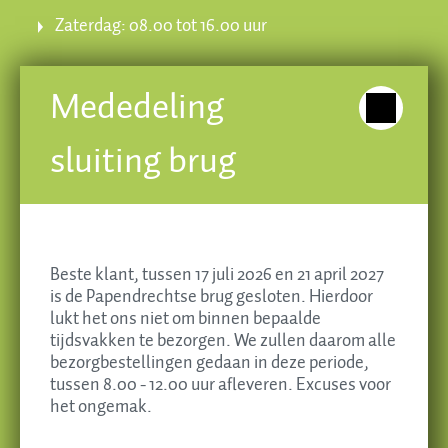
Zaterdag: 08.00 tot 16.00 uur
Banketbakkerij Brokking
Mededeling
Krispijnseweg 49, 3314 KA Dordrecht
sluiting brug
Tel. 078 - 613 55 35
E-mail
info@brokkingbanket.nl
Beste klant, tussen 17 juli 2026 en 21 april 2027
is de Papendrechtse brug gesloten. Hierdoor
lukt het ons niet om binnen bepaalde
tijdsvakken te bezorgen. We zullen daarom alle
Essentiële cookies
bezorgbestellingen gedaan in deze periode,
tussen 8.00 - 12.00 uur afleveren. Excuses voor
Alles accepteren
het ongemak.
Aanpassen