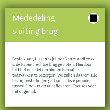
Banketbakkerij Brokking
Mededeling
Krispijnseweg 49, 3314 KA Dordrecht
sluiting brug
Tel. 078 - 613 55 35
E-mail
info@brokkingbanket.nl
Beste klant, tussen 17 juli 2026 en 21 april 2027
is de Papendrechtse brug gesloten. Hierdoor
lukt het ons niet om binnen bepaalde
tijdsvakken te bezorgen. We zullen daarom alle
Essentiële cookies
bezorgbestellingen gedaan in deze periode,
tussen 8.00 - 12.00 uur afleveren. Excuses voor
Alles accepteren
het ongemak.
Aanpassen