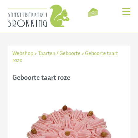
0
Webshop
>
Taarten
/
Geboorte
>
Geboorte taart
roze
Inloggen
Winkelmandje
Geboorte taart roze
Webshop
Verkooppunten
Bezorging
Over ons