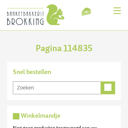
0
Pagina 114835
Inloggen
Winkelmandje
Snel bestellen
Webshop
Verkooppunten
Bezorging
Winkelmandje
Over ons