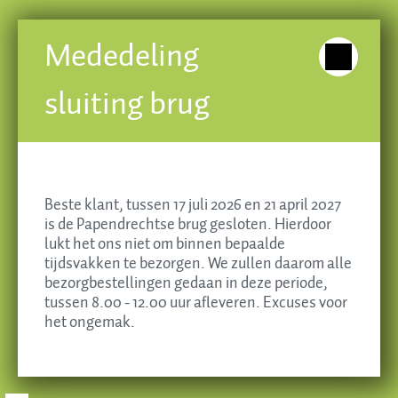
Banketbakkerij Brokking
Mededeling
Krispijnseweg 49, 3314 KA Dordrecht
sluiting brug
Tel. 078 - 613 55 35
E-mail
info@brokkingbanket.nl
Beste klant, tussen 17 juli 2026 en 21 april 2027
is de Papendrechtse brug gesloten. Hierdoor
lukt het ons niet om binnen bepaalde
tijdsvakken te bezorgen. We zullen daarom alle
Essentiële cookies
bezorgbestellingen gedaan in deze periode,
tussen 8.00 - 12.00 uur afleveren. Excuses voor
Alles accepteren
het ongemak.
Aanpassen